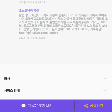
2023-10-19 13:08:18
호스트님의 답글
촬영 잘 마치셨다니 저도 기분이 좋습니다~^^ ☺️ 래퍼런스이미지 보여주
시면 조명세팅도와드립니다~~ 계속 다양한 조명장비와 배경지 컬러를 추
가하고 있으니 다음에 또 촬영있으시면 자주 이용해주세요. 작가님, PD
님, 포토그래퍼분께 최적의 호리존스튜디오가 되기위해 노력하고 있습니
다. 정말 감사합니다^^🙇🏻‍♂️ 문의전화: 010-9093-2079 / 카톡채널:
http://pf.kakao.com/_bmibb
2023-10-19 16:30:08
회사
서비스 안내
관련 서비스
더 많은 후기 보기
공유하기