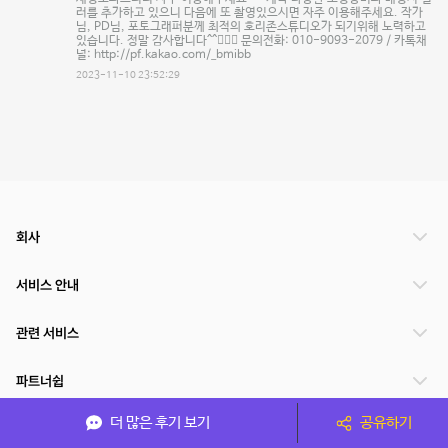
러를 추가하고 있으니 다음에 또 촬영있으시면 자주 이용해주세요. 작가
님, PD님, 포토그래퍼분께 최적의 호리존스튜디오가 되기위해 노력하고
있습니다. 정말 감사합니다^^🙇🏻‍♂️ 문의전화: 010-9093-2079 / 카톡채
널: http://pf.kakao.com/_bmibb
2023-11-10 23:52:29
회사
서비스 안내
관련 서비스
파트너쉽
더 많은 후기 보기
공유하기
서비스 제공 국가