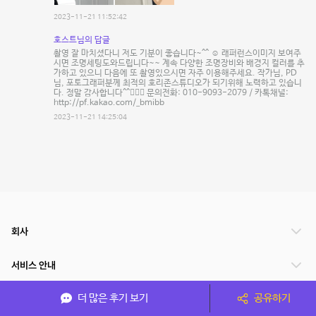
2023-11-21 11:52:42
호스트님의 답글
촬영 잘 마치셨다니 저도 기분이 좋습니다~^^ ☺️ 래퍼런스이미지 보여주
시면 조명세팅도와드립니다~~ 계속 다양한 조명장비와 배경지 컬러를 추
가하고 있으니 다음에 또 촬영있으시면 자주 이용해주세요. 작가님, PD
님, 포토그래퍼분께 최적의 호리존스튜디오가 되기위해 노력하고 있습니
다. 정말 감사합니다^^🙇🏻‍♂️ 문의전화: 010-9093-2079 / 카톡채널:
http://pf.kakao.com/_bmibb
2023-11-21 14:25:04
회사
서비스 안내
더 많은 후기 보기
공유하기
관련 서비스