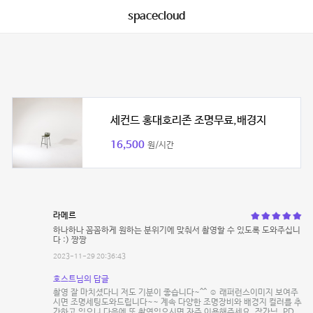
spacecloud
세컨드 홍대호리존 조명무료,배경지
16,500
원/시간
라메르
하나하나 꼼꼼하게 원하는 분위기에 맞춰서 촬영할 수 있도록 도와주십니
다 :) 짱짱
2023-11-29 20:36:43
호스트님의 답글
촬영 잘 마치셨다니 저도 기분이 좋습니다~^^ ☺️ 래퍼런스이미지 보여주
시면 조명세팅도와드립니다~~ 계속 다양한 조명장비와 배경지 컬러를 추
가하고 있으니 다음에 또 촬영있으시면 자주 이용해주세요. 작가님, PD