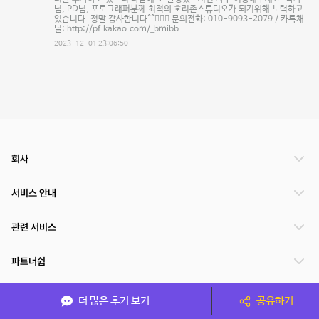
님, PD님, 포토그래퍼분께 최적의 호리존스튜디오가 되기위해 노력하고
있습니다. 정말 감사합니다^^🙇🏻‍♂️ 문의전화: 010-9093-2079 / 카톡채
널: http://pf.kakao.com/_bmibb
2023-12-01 23:06:50
회사
서비스 안내
관련 서비스
파트너쉽
서비스 제공 국가
더 많은 후기 보기
공유하기