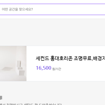
세컨드 홍대호리존 조명무료,배경
16,500
원/시간
l