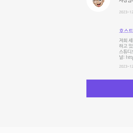
사장님
2023-12
호스트
저희 
하고 있
스튜디오
널: ht
2023-12