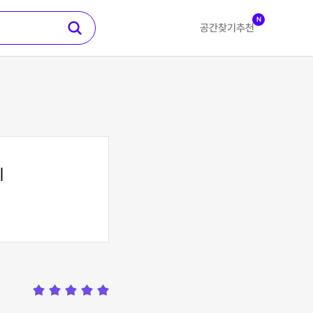
N
공간찾기
추천
지