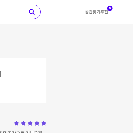
N
공간찾기
추천
지