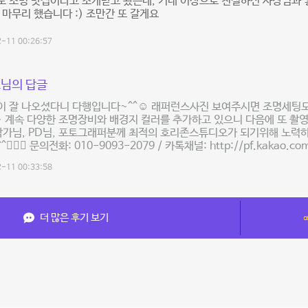
도 조명 맛집이라고 소개받고 왔는데, 기대 이상으로 친절하신 사장님과
 마무리 했습니다 :) 조만간 또 갈게요
-11 00:26:57
님의 답글
이 잘 나오셨다니 다행입니다~^^☺️ 래퍼런스사진 보여주시면 조명세팅
 계속 다양한 조명장비와 배경지 컬러를 추가하고 있으니 다음에 또 촬
작가님, PD님, 포토그래퍼분께 최적의 호리존스튜디오가 되기위해 노력하
🙇🏻‍♂️ 문의전화: 010-9093-2079 / 카톡채널: http://pf.kakao.co
-11 00:33:58
더 많은 후기 보기