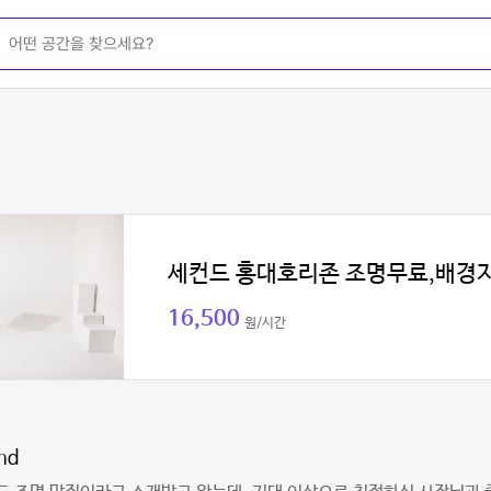
세컨드 홍대호리존 조명무료,배경
16,500
원/시간
dhd