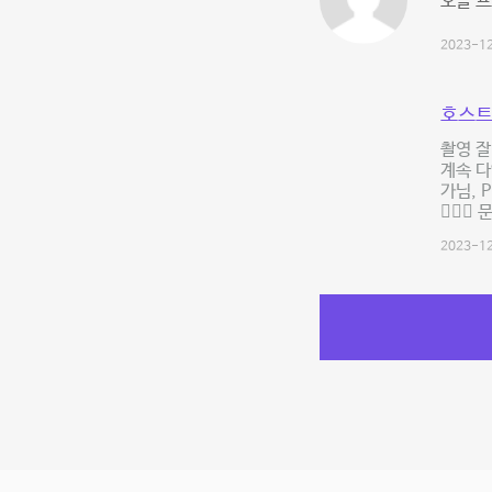
오늘 
2023-12
호스트
촬영 잘
계속 다
가님, 
🙇🏻‍
2023-12