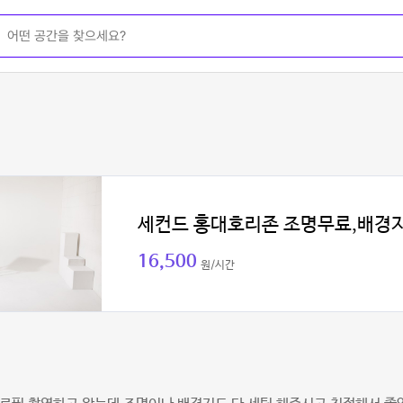
세컨드 홍대호리존 조명무료,배경
16,500
원/시간