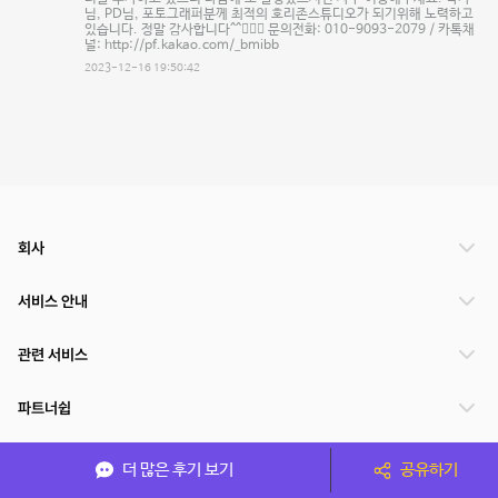
님, PD님, 포토그래퍼분께 최적의 호리존스튜디오가 되기위해 노력하고
있습니다. 정말 감사합니다^^🙇🏻‍♂️ 문의전화: 010-9093-2079 / 카톡채
널: http://pf.kakao.com/_bmibb
2023-12-16 19:50:42
회사
서비스 안내
관련 서비스
파트너쉽
서비스 제공 국가
더 많은 후기 보기
공유하기