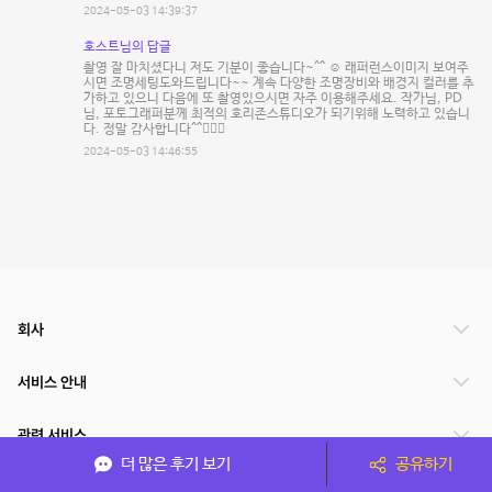
2024-05-03 14:39:37
호스트님의 답글
촬영 잘 마치셨다니 저도 기분이 좋습니다~^^ ☺️ 래퍼런스이미지 보여주
시면 조명세팅도와드립니다~~ 계속 다양한 조명장비와 배경지 컬러를 추
가하고 있으니 다음에 또 촬영있으시면 자주 이용해주세요. 작가님, PD
님, 포토그래퍼분께 최적의 호리존스튜디오가 되기위해 노력하고 있습니
다. 정말 감사합니다^^🙇🏻‍♂️
2024-05-03 14:46:55
회사
서비스 안내
관련 서비스
더 많은 후기 보기
공유하기
파트너쉽