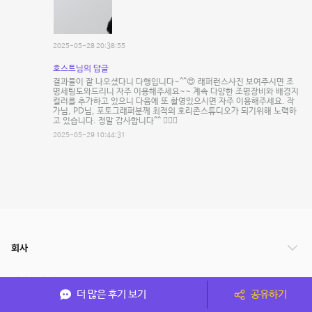
2025-05-28 20:38:55
호스트님의 답글
결과물이 잘 나오셨다니 다행입니다~^^😍 래퍼런스사진 보여주시면 조
명세팅도와드리니 자주 이용해주세요~~ 계속 다양한 조명장비와 배경지
컬러를 추가하고 있으니 다음에 또 촬영있으시면 자주 이용해주세요. 작
가님, PD님, 포토그래퍼분께 최적의 호리존스튜디오가 되기위해 노력하
고 있습니다. 정말 감사합니다^^ 🙇🏻‍♂️
2025-05-29 10:44:31
회사
서비스 안내
더 많은 후기 보기
공유하기