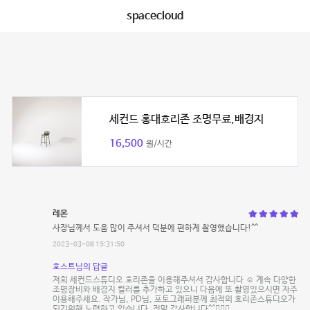
spacecloud
세컨드 홍대호리존 조명무료,배경지
16,500
원/시간
레몬
사장님께서 도움 많이 주셔서 덕분에 편하게 촬영했습니다!^^
2023-03-08 15:31:50
호스트님의 답글
저희 세컨드스튜디오 호리존을 이용해주셔서 감사합니다 ☺️ 계속 다양한
조명장비와 배경지 컬러를 추가하고 있으니 다음에 또 촬영있으시면 자주
이용해주세요. 작가님, PD님, 포토그래퍼분께 최적의 호리존스튜디오가
되기위해 노력하고 있습니다. 정말 감사합니다^^🙇🏻‍♂️