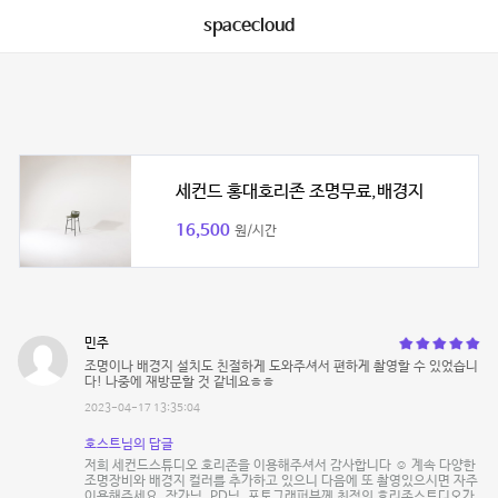
spacecloud
세컨드 홍대호리존 조명무료,배경지
16,500
원/시간
민주
조명이나 배경지 설치도 친절하게 도와주셔서 편하게 촬영할 수 있었습니
다! 나중에 재방문할 것 같네요ㅎㅎ
2023-04-17 13:35:04
호스트님의 답글
저희 세컨드스튜디오 호리존을 이용해주셔서 감사합니다 ☺️ 계속 다양한
조명장비와 배경지 컬러를 추가하고 있으니 다음에 또 촬영있으시면 자주
이용해주세요. 작가님, PD님, 포토그래퍼분께 최적의 호리존스튜디오가