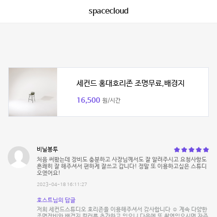
spacecloud
세컨드 홍대호리존 조명무료,배경지
16,500
원/시간
비닐봉투
처음 써봤는데 장비도 충분하고 사장님께서도 잘 알려주시고 요청사항도
흔쾌히 잘 해주셔서 편하게 잘쓰고 갑니다! 정말 또 이용하고싶은 스튜디
오였어요!
2023-04-18 16:11:27
호스트님의 답글
저희 세컨드스튜디오 호리존을 이용해주셔서 감사합니다 ☺️ 계속 다양한
조명장비와 배경지 컬러를 추가하고 있으니 다음에 또 촬영있으시면 자주