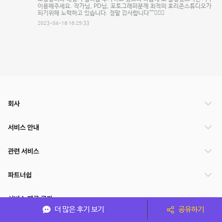
이용해주세요. 작가님, PD님, 포토그래퍼분께 최적의 호리존스튜디오가
되기위해 노력하고 있습니다. 정말 감사합니다^^🙇🏻‍♂️
2023-04-18 16:25:33
회사
서비스 안내
관련 서비스
파트너쉽
서비스 제공 국가
더 많은 후기 보기
공유하기