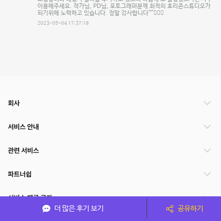
이용해주세요. 작가님, PD님, 포토그래퍼분께 최적의 호리존스튜디오가
되기위해 노력하고 있습니다. 정말 감사합니다^^🙇🏻‍♂️
2023-05-04 17:37:18
회사
서비스 안내
관련 서비스
파트너쉽
서비스 제공 국가
더 많은 후기 보기
공유하기