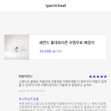
spacecloud
세컨드 홍대호리존 조명무료,배경지
16,500
원/시간
미란이언니
스튜디오 촬영은 처음인데 조명세팅 카메라세팅 다 해주셔서 어렵지 않게
할 수 있어서 너무 다행이었어요! 다음에 또 방문하고 싶어요
2023-05-05 10:19:20
호스트님의 답글
저희 세컨드스튜디오 호리존을 이용해주셔서 감사합니다 ☺️ 계속 다양한
조명장비와 배경지 컬러를 추가하고 있으니 다음에 또 촬영있으시면 자주
이용해주세요. 작가님, PD님, 포토그래퍼분께 최적의 호리존스튜디오가