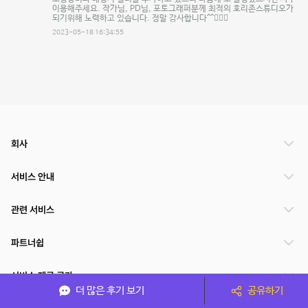
이용해주세요. 작가님, PD님, 포토그래퍼분께 최적의 호리존스튜디오가
되기위해 노력하고 있습니다. 정말 감사합니다^^🙇🏻‍♂️
2023-05-18 16:34:55
회사
서비스 안내
관련 서비스
파트너쉽
서비스 제공 국가
더 많은 후기 보기
공유하기