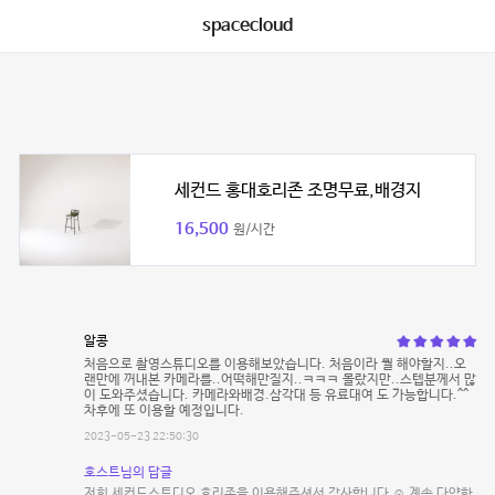
spacecloud
세컨드 홍대호리존 조명무료,배경지
16,500
원/시간
알콩
처음으로 촬영스튜디오를 이용해보았습니다. 처음이라 뭘 해야할지..오
랜만에 꺼내본 카메라를..어떡해만질지..ㅋㅋㅋ 몰랐지만..스텝분께서 많
이 도와주셨습니다. 카메라와배경.삼각대 등 유료대여 도 가능합니다.^^
차후에 또 이용할 예정입니다.
2023-05-23 22:50:30
호스트님의 답글
저희 세컨드스튜디오 호리존을 이용해주셔서 감사합니다 ☺️ 계속 다양한