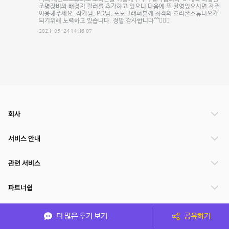
조명장비와 배경지 컬러를 추가하고 있으니 다음에 또 촬영있으시면 자주
이용해주세요. 작가님, PD님, 포토그래퍼분께 최적의 호리존스튜디오가
되기위해 노력하고 있습니다. 정말 감사합니다^^🙇🏻‍♂️
2023-05-24 14:36:07
회사
서비스 안내
관련 서비스
파트너쉽
서비스 제공 국가
더 많은 후기 보기
공유하기