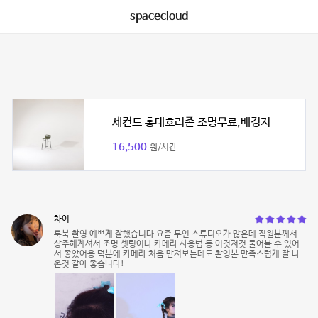
spacecloud
세컨드 홍대호리존 조명무료,배경지
16,500
원/시간
차이
룩북 촬영 예쁘게 잘했습니다 요즘 무인 스튜디오가 많은데 직원분께서
상주해계셔서 조명 셋팅이나 카메라 사용법 등 이것저것 물어볼 수 있어
서 좋았어용 덕분에 카메라 처음 만져보는데도 촬영본 만족스럽게 잘 나
온것 같아 좋습니다!