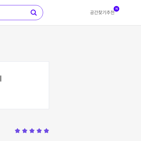
N
공간찾기
추천
지