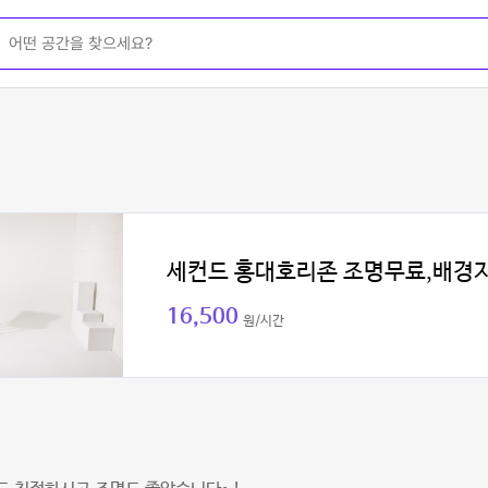
세컨드 홍대호리존 조명무료,배경
16,500
원/시간