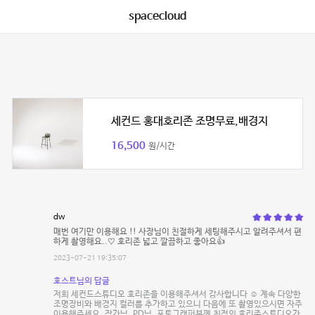
spacecloud
세컨드 홍대호리존 조명무료,배경지
16,500
원/시간
dw
매번 여기만 이용해요 !! 사장님이 친절하게 세팅해주시고 알려주셔서 편
하게 촬영해요..♡ 호리존 넓고 깔끔하고 좋아요👍
2023-07-21 19:35:07
호스트님의 답글
저희 세컨드스튜디오 호리존을 이용해주셔서 감사합니다 ☺️ 계속 다양한
조명장비와 배경지 컬러를 추가하고 있으니 다음에 또 촬영있으시면 자주
이용해주세요. 작가님, PD님, 포토그래퍼분께 최적의 호리존스튜디오가