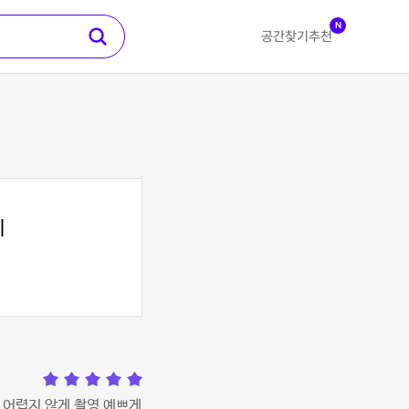
N
공간찾기
추천
지
 어렵지 않게 촬영 예쁘게