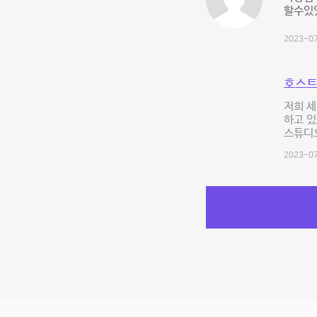
할수있
2023-07
호스트
저희 
하고 있
스튜디오
2023-07