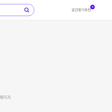
N
공간찾기
추천
 페이지