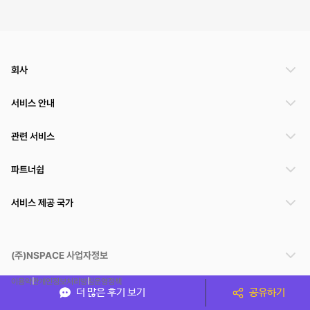
회사
서비스 안내
관련 서비스
파트너쉽
서비스 제공 국가
(주)NSPACE 사업자정보
이용약관
개인정보처리방침
운영정책
더 많은 후기 보기
공유하기
스페이스클라우드는 통신판매중개자이며 통신판매의 당사자가 아닙니다. 따라서 스페이스클
라우드는 공간 거래정보 및 거래에 대해 책임지지 않습니다.