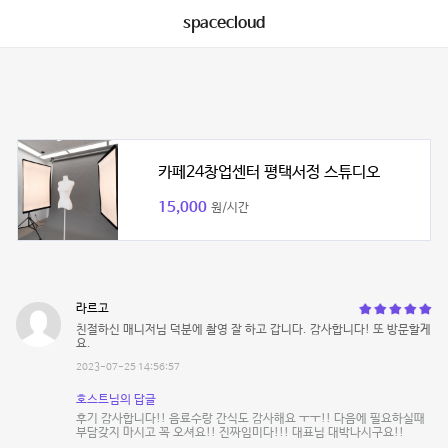
spacecloud
카페24창업센터 평택서정 스튜디오
15,000
원/시간
라르고
친절하신 매니저님 덕분에 촬영 잘 하고 갑니다. 감사합니다! 또 방문할게
요.
2023-07-25 14:56:57
호스트님의 답글
후기 감사합니다!! 음료수랑 간식도 감사해요 ㅜㅜ!! 다음에 필요하실때
부담갖지 마시고 꼭 오셔요!! 진짜임미다!!! 대표님 대박나시구요!!