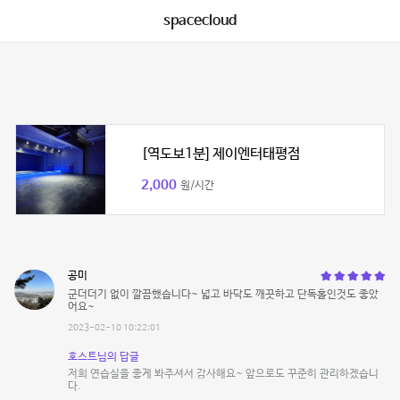
spacecloud
[역도보1분] 제이엔터태평점
2,000
원/시간
공미
군더더기 없이 깔끔했습니다~ 넓고 바닥도 깨끗하고 단독홀인것도 좋았
어요~
2023-02-10 10:22:01
호스트님의 답글
저희 연습실을 좋게 봐주셔서 감사해요~ 앞으로도 꾸준히 관리하겠습니
다.