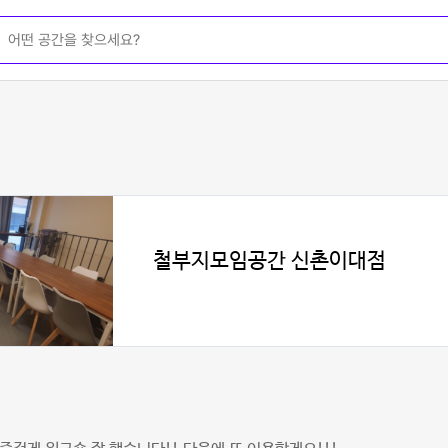
철부지모임공간 신촌이대점
미