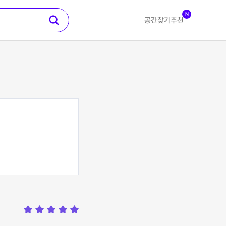
N
공간찾기
추천