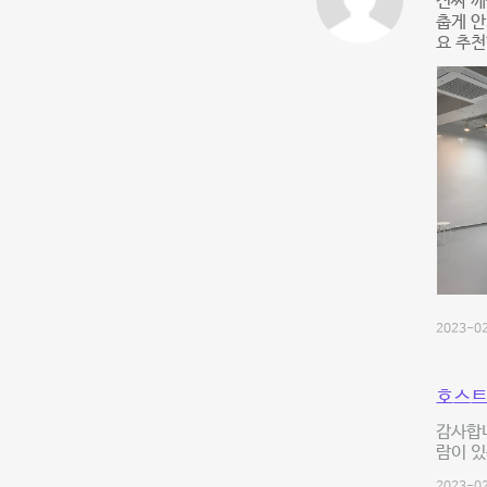
진짜 깨
춥게 안
요 추
2023-02
호스트
감사합니
람이 있