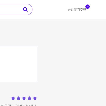
N
공간찾기
추천