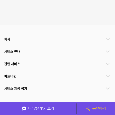
회사
서비스 안내
관련 서비스
파트너쉽
서비스 제공 국가
(주)NSPACE 사업자정보
더 많은 후기 보기
공유하기