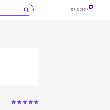
N
공간찾기
추천