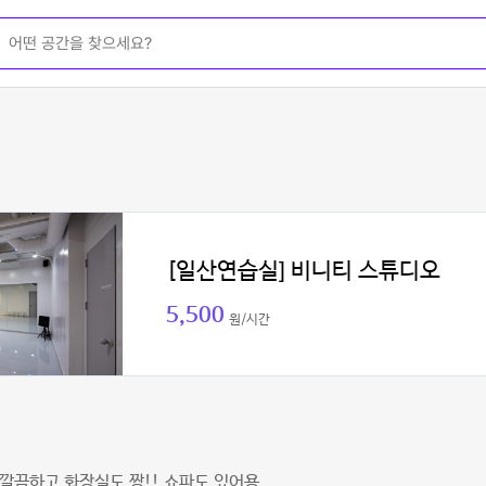
[일산연습실] 비니티 스튜디오
5,500
원/시간
깔끔하고 화장실도 짱!! 쇼파도 있어용