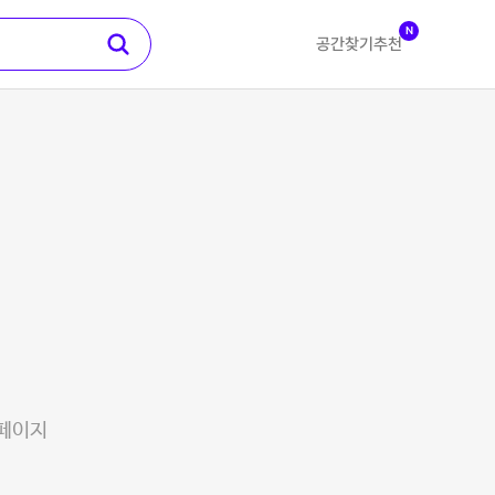
N
공간찾기
추천
 페이지