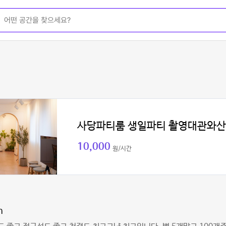
사당파티룸 생일파티 촬영대관와산
10,000
원/시간
n