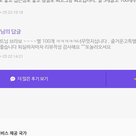
 좋고 접근성도 좋고 청결도 최고그냥 최고입니다. 별 5개말고 100개
-25 22:10:16
님의 답글
트님 브라보 ~~~~별 100개 ㅋㅋㅋㅋㅋ너무멋지십니다 . 즐거운고특
무좋습니다 퇴실하자마자 리뷰작성 감사해요 ^^또놀러오셔요
-25 22:14:21
더 많은 후기 보기
비스 제공 국가