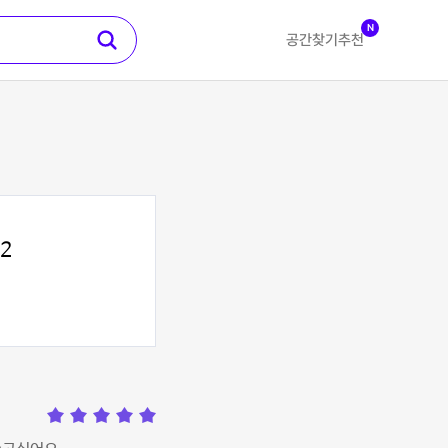
N
공간찾기
추천
2