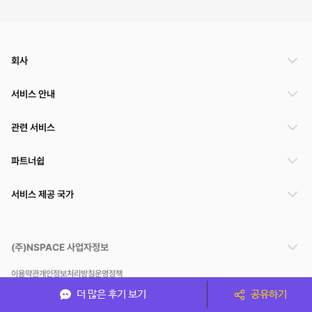
회사
서비스 안내
관련 서비스
파트너쉽
서비스 제공 국가
(주)NSPACE 사업자정보
이용약관
개인정보처리방침
운영정책
스페이스클라우드는 통신판매중개자이며 통신판매의 당사자가 아닙니다. 따라서 스페이스클
더 많은 후기 보기
공유하기
라우드는 공간 거래정보 및 거래에 대해 책임지지 않습니다.