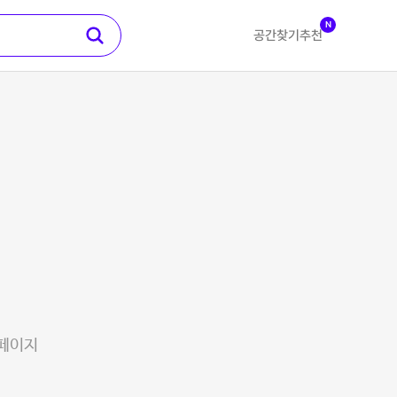
N
공간찾기
추천
 페이지