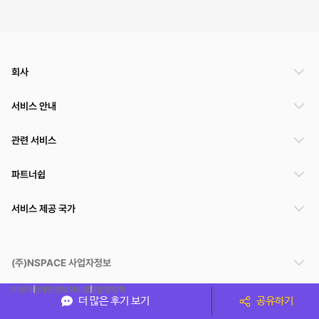
회사
서비스 안내
관련 서비스
파트너쉽
서비스 제공 국가
(주)NSPACE 사업자정보
이용약관
개인정보처리방침
운영정책
더 많은 후기 보기
공유하기
스페이스클라우드는 통신판매중개자이며 통신판매의 당사자가 아닙니다. 따라서 스페이스클
라우드는 공간 거래정보 및 거래에 대해 책임지지 않습니다.