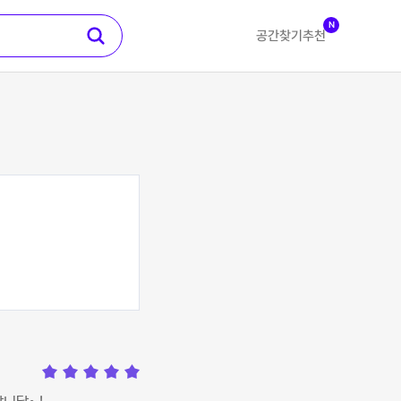
N
공간찾기
추천