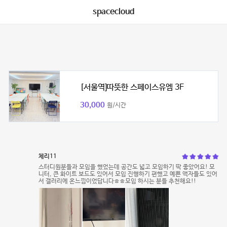
spacecloud
[서울역]따뜻한 스페이스유엠 3F
30,000
원/시간
체리11
스터디원분들과 모임을 했었는데 공간도 넓고 모임하기 딱 좋았어요! 모
니터, 큰 화이트 보드도 있어서 모임 진행하기 편했고 예쁜 액자들도 있어
서 갤러리에 온느낌이었답니다ㅎㅎ모임 하시는 분들 추천해요!!