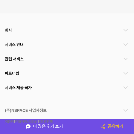
회사
서비스 안내
관련 서비스
파트너쉽
서비스 제공 국가
(주)NSPACE 사업자정보
이용약관
개인정보처리방침
운영정책
더 많은 후기 보기
공유하기
스페이스클라우드는 통신판매중개자이며 통신판매의 당사자가 아닙니다. 따라서 스페이스클
라우드는 공간 거래정보 및 거래에 대해 책임지지 않습니다.