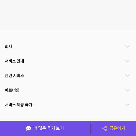
회사
서비스 안내
관련 서비스
파트너쉽
서비스 제공 국가
(주)NSPACE 사업자정보
더 많은 후기 보기
공유하기