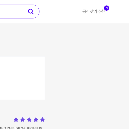
N
공간찾기
추천