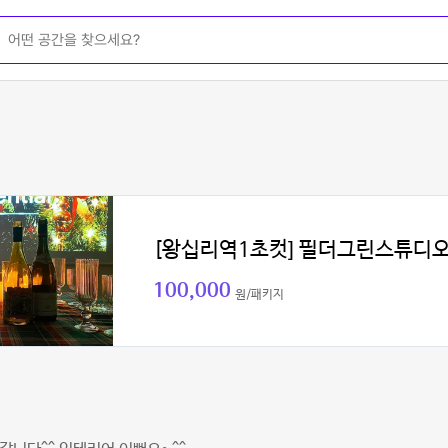
[왕십리역1초컷] 필더그린스튜디
100,000
원/패키지
채