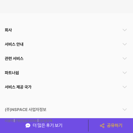
회사
서비스 안내
관련 서비스
파트너쉽
서비스 제공 국가
(주)NSPACE 사업자정보
이용약관
개인정보처리방침
운영정책
더 많은 후기 보기
공유하기
스페이스클라우드는 통신판매중개자이며 통신판매의 당사자가 아닙니다. 따라서 스페이스클
라우드는 공간 거래정보 및 거래에 대해 책임지지 않습니다.