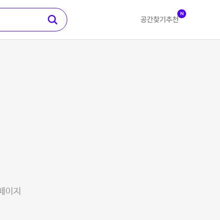
N
공간찾기
추천
 페이지