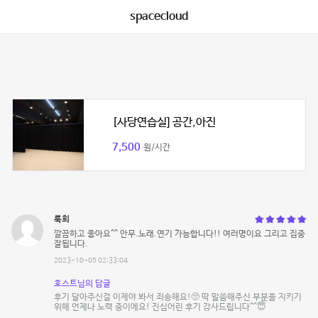
spacecloud
[사당연습실] 공간,아진
7,500
원/시간
룩희
깔끔하고 좋아요^^ 안무.노래.연기 가능합니다!! 여러명이요 그리고 집중
잘됩니다.
2023-10-05 02:33:04
호스트님의 답글
후기 달아주신걸 이제야 봐서 죄송해요!🥺 딱 말씀해주신 부분을 지키기
위해 언제나 노력 중이에요! 진심어린 후기 감사드립니다^^😇