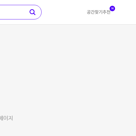
N
공간찾기
추천
 페이지