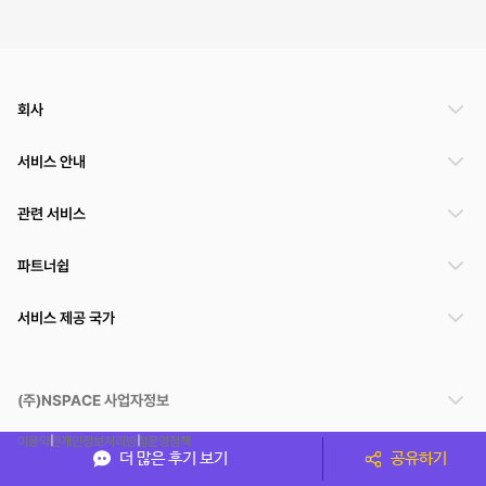
회사
서비스 안내
관련 서비스
파트너쉽
서비스 제공 국가
(주)NSPACE 사업자정보
이용약관
개인정보처리방침
운영정책
더 많은 후기 보기
공유하기
스페이스클라우드는 통신판매중개자이며 통신판매의 당사자가 아닙니다. 따라서 스페이스클
라우드는 공간 거래정보 및 거래에 대해 책임지지 않습니다.