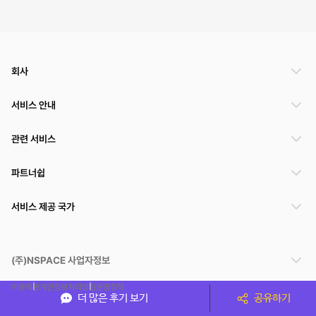
회사
서비스 안내
관련 서비스
파트너쉽
서비스 제공 국가
(주)NSPACE 사업자정보
이용약관
개인정보처리방침
운영정책
더 많은 후기 보기
공유하기
스페이스클라우드는 통신판매중개자이며 통신판매의 당사자가 아닙니다. 따라서 스페이스클
라우드는 공간 거래정보 및 거래에 대해 책임지지 않습니다.