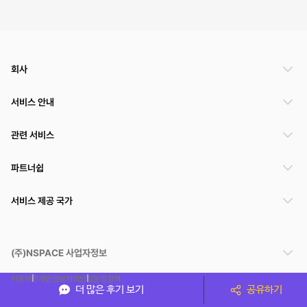
회사
서비스 안내
관련 서비스
파트너쉽
서비스 제공 국가
(주)NSPACE 사업자정보
이용약관
개인정보처리방침
운영정책
더 많은 후기 보기
공유하기
스페이스클라우드는 통신판매중개자이며 통신판매의 당사자가 아닙니다. 따라서 스페이스클
라우드는 공간 거래정보 및 거래에 대해 책임지지 않습니다.