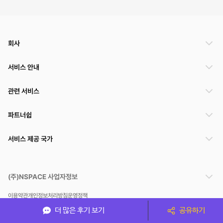
회사
서비스 안내
관련 서비스
파트너쉽
서비스 제공 국가
(주)NSPACE 사업자정보
이용약관
개인정보처리방침
운영정책
스페이스클라우드는 통신판매중개자이며 통신판매의 당사자가 아닙니다. 따라서 스페이스클
더 많은 후기 보기
공유하기
라우드는 공간 거래정보 및 거래에 대해 책임지지 않습니다.