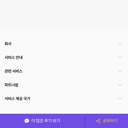
회사
서비스 안내
관련 서비스
파트너쉽
서비스 제공 국가
(주)NSPACE 사업자정보
더 많은 후기 보기
공유하기